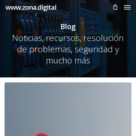
Men
Skip
www.zona.digital
to
main
Blog
content
Noticias, recursos, resolución
de problemas, seguridad y
mucho más
Cómo
restringir
el
acceso
RDP
a
solo