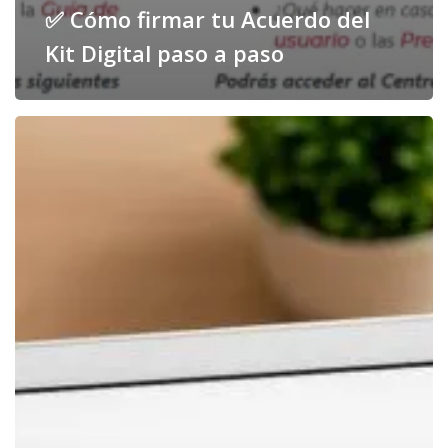
✅ Cómo firmar tu Acuerdo del
Kit Digital paso a paso
Cómo
declarar
y
contabilizar
el
Kit
Digital:
dudas
frecuentes
y
respuestas
claras