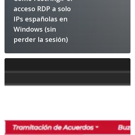
acceso RDP a solo
IPs españolas en
Windows (sin
perder la sesión)
✅
Cómo
firmar
tu
Acuerdo
del
Kit
Digital
paso
a