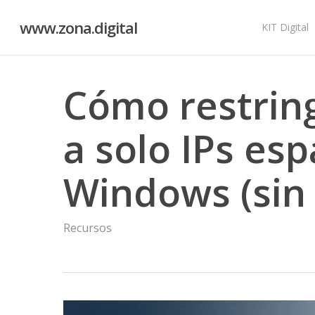
Skip
www.zona.digital
to
KIT Digital
main
content
Cómo restring
a solo IPs es
Windows (sin 
Recursos