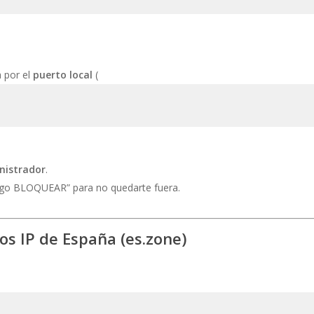
a por el
puerto local
(
nistrador
.
ego BLOQUEAR” para no quedarte fuera.
gos IP de España (es.zone)