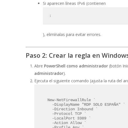
Si aparecen líneas IPv6 (contienen
:
), elimínalas para evitar errores.
Paso 2: Crear la regla en Window
Abre
PowerShell como administrador
(botón In
administrador
).
Ejecuta el siguiente comando (ajusta la ruta del arch
New-NetFirewallRule `

  -DisplayName "RDP SOLO ESPAÑA" `

  -Direction Inbound `

  -Protocol TCP `

  -LocalPort 3389 `

  -Action Allow `

  -Profile Any `
