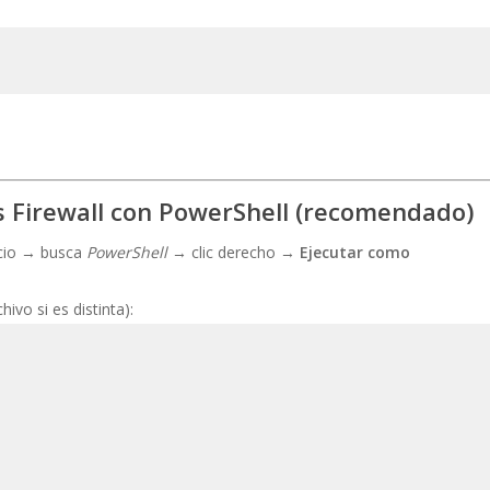
s Firewall con PowerShell (recomendado)
icio → busca
PowerShell
→ clic derecho →
Ejecutar como
ivo si es distinta):