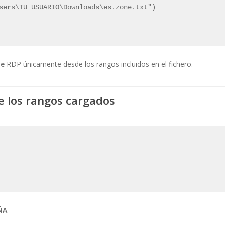
sers\TU_USUARIO\Downloads\es.zone.txt")
te
RDP únicamente desde los rangos incluidos en el fichero.
ne los rangos cargados
ÑA
.