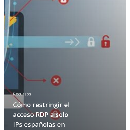
en
Windows
(sin
perder
la
sesión)
Recursos
Cómo restringir el
acceso RDP a solo
IPs españolas en