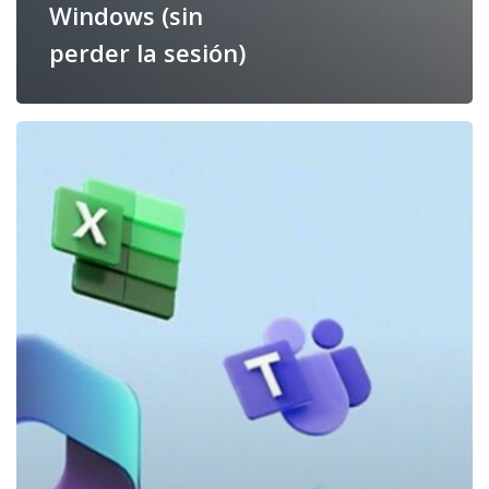
Windows (sin
perder la sesión)
¿Cómo
desactivar
la
autenticación
multifactor
en
Microsoft
365?