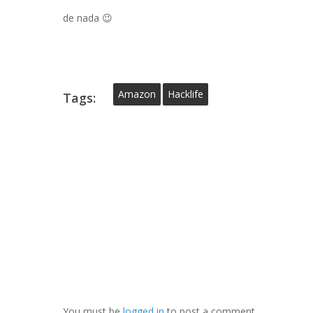
de nada 😉
Amazon
Hacklife
Tags:
You must be
logged in
to post a comment.