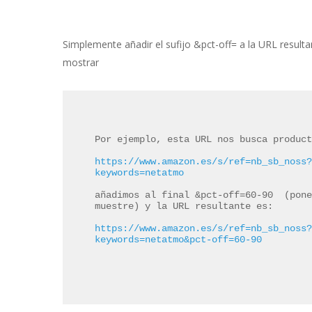
Simplemente añadir el sufijo &pct-off= a la URL resu
mostrar
Por ejemplo, esta URL nos busca product
https://www.amazon.es/s/ref=nb_sb_noss
keywords=netatmo
añadimos al final &pct-off=60-90  (pone
muestre) y la URL resultante es:

https://www.amazon.es/s/ref=nb_sb_noss
keywords=netatmo&pct-off=60-90