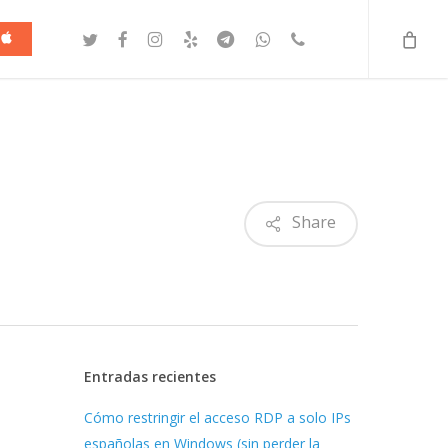
twitter
facebook
instagram
yelp
telegram
whatsapp
phone
a
Share
Entradas recientes
Cómo restringir el acceso RDP a solo IPs
españolas en Windows (sin perder la