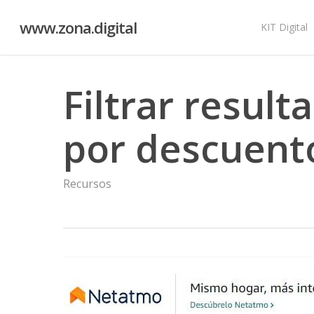
Skip
www.zona.digital
to
KIT Digital
main
content
Filtrar resul
por descuent
Recursos