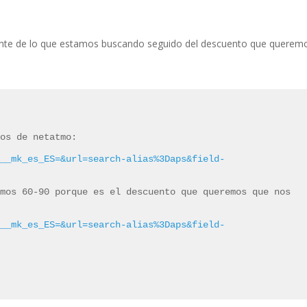
ltante de lo que estamos buscando seguido del descuento que querem
os de netatmo:

?__mk_es_ES=&url=search-alias%3Daps&field-
mos 60-90 porque es el descuento que queremos que nos 
?__mk_es_ES=&url=search-alias%3Daps&field-